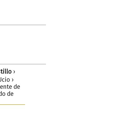
tillo
›
Ucio ›
iente de
ado de