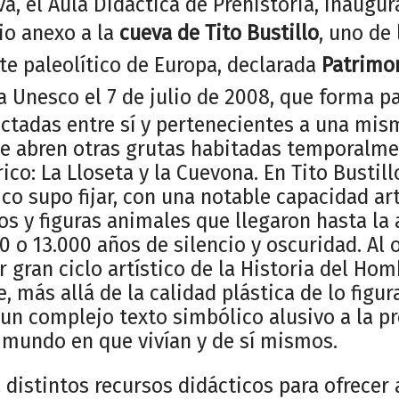
a, el Aula Didáctica de Prehistoria, inaugur
io anexo a la
cueva de Tito Bustillo
, uno de
te paleolítico de Europa, declarada
Patrimon
a Unesco el 7 de julio de 2008, que forma p
ctadas entre sí y pertenecientes a una mi
 se abren otras grutas habitadas temporalme
co: La Lloseta y la Cuevona. En Tito Bustil
tico supo fijar, con una notable capacidad ar
os y figuras animales que llegaron hasta la 
 o 13.000 años de silencio y oscuridad. Al 
r gran ciclo artístico de la Historia del H
, más allá de la calidad plástica de lo figur
 un complejo texto simbólico alusivo a la p
mundo en que vivían y de sí mismos.
distintos recursos didácticos para ofrecer 