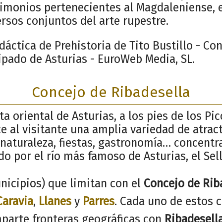
imonios pertenecientes al Magdaleniense, e
rsos conjuntos del arte rupestre.
áctica de Prehistoria de Tito Bustillo - Con
ipado de Asturias - EuroWeb Media, SL.
Concejo de Ribadesella
ta oriental de Asturias, a los pies de los Pi
e al visitante una amplia variedad de atract
, naturaleza, fiestas, gastronomía… concent
ido por el río más famoso de Asturias, el Sell
nicipios) que limitan con el
Concejo de Rib
Caravia
,
Llanes
y
Parres
. Cada uno de estos 
parte fronteras geográficas con
Ribadesell