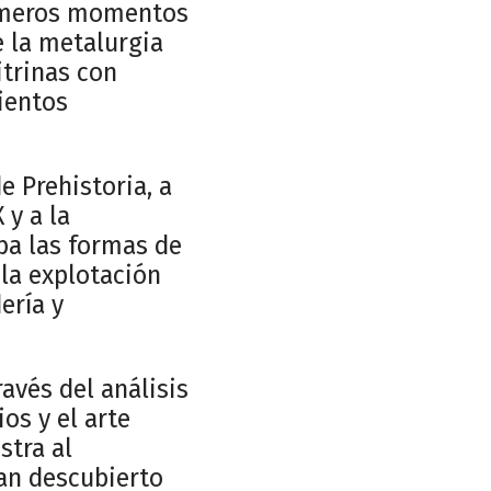
primeros momentos
e la metalurgia
itrinas con
ientos
e Prehistoria, a
 y a la
ba las formas de
 la explotación
ería y
ravés del análisis
ios y el arte
stra al
han descubierto