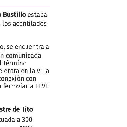
o Bustillo
estaba
e los acantilados
o, se encuentra a
ien comunicada
el término
 entra en la villa
 conexión con
 ferroviaria FEVE
stre de Tito
ituada a 300