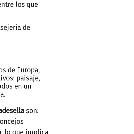
ntre los que
sejería de
cos de Europa,
ivos: paisaje,
rados en un
a.
adesella
son:
concejos
a
, lo que implica