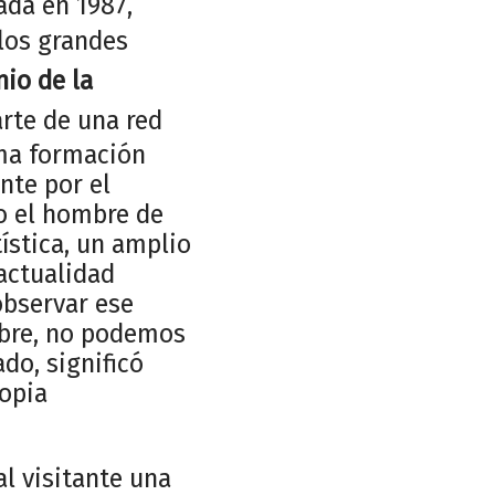
ada en 1987,
 los grandes
io de la
arte de una red
sma formación
nte por el
lo el hombre de
tística, un amplio
actualidad
observar ese
ombre, no podemos
ado, significó
ropia
al visitante una