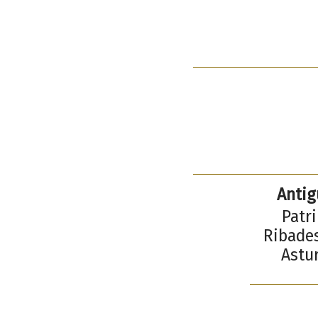
Antig
Patri
Ribades
Astur