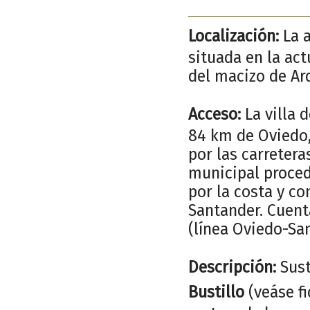
Localización:
La 
situada en la act
del macizo de Ard
Acceso:
La villa 
84 km de Oviedo,
por las carreter
municipal procede
por la costa y co
Santander. Cuenta
(línea Oviedo-Sa
Descripción:
Sust
Bustillo
(veáse fi