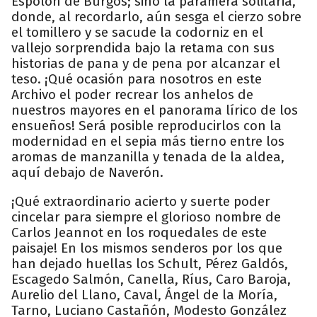
Espolón de Burgos; sino la paramera solitaria,
donde, al recordarlo, aún sesga el cierzo sobre
el tomillero y se sacude la codorniz en el
vallejo sorprendida bajo la retama con sus
historias de pana y de pena por alcanzar el
teso. ¡Qué ocasión para nosotros en este
Archivo el poder recrear los anhelos de
nuestros mayores en el panorama lírico de los
ensueños! Será posible reproducirlos con la
modernidad en el sepia más tierno entre los
aromas de manzanilla y tenada de la aldea,
aquí debajo de Naverón.
¡Qué extraordinario acierto y suerte poder
cincelar para siempre el glorioso nombre de
Carlos Jeannot en los roquedales de este
paisaje! En los mismos senderos por los que
han dejado huellas los Schult, Pérez Galdós,
Escagedo Salmón, Canella, Ríus, Caro Baroja,
Aurelio del Llano, Caval, Ángel de la Moría,
Tarno, Luciano Castañón, Modesto González