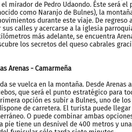
 el mirador de Pedro Udaondo. Éste será el p
onocido como Naranjo de Bulnes), la montaña
ovimientos durante este viaje. De regreso a
sus calles y acercarse a la iglesia parroquia
kilómetros más adelante, se encuentra Arena
scubre los secretos del queso cabrales grac
 Las Arenas - Camarmeña
da se vuelca en la montaña. Desde Arenas
ebos, que será el punto estratégico para to
primera opción es subir a Bulnes, uno de lo
dispone de carretera. El turista puede llega
terráneo. O puede combinar ambas opciones
 a pie tiene un desnivel de 400 metros y un
del funicular sólo tarda siete minutos.