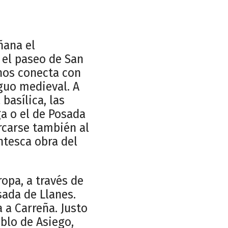
ñana el
s el paseo de San
 nos conecta con
guo medieval. A
 basílica, las
ga o el de Posada
ercarse también al
ntesca obra del
opa, a través de
sada de Llanes.
a a Carreña. Justo
eblo de Asiego,