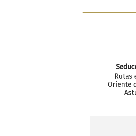
Seducc
Rutas 
Oriente d
Ast