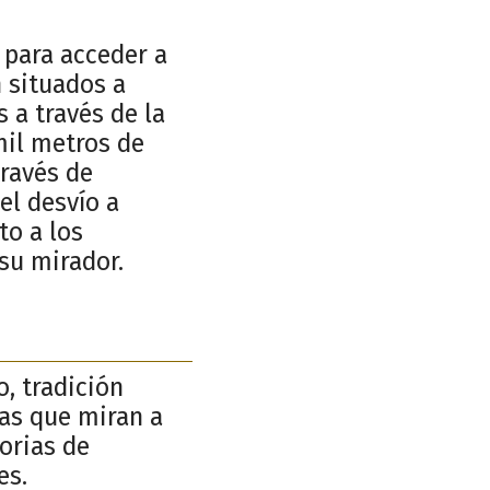
 para acceder a
n situados a
 a través de la
mil metros de
través de
l desvío a
o a los
su mirador.
o, tradición
ñas que miran a
torias de
es.