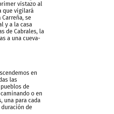
rimer vistazo al
 que vigilará
 Carreña, se
l y a la casa
s de Cabrales, la
ias a una cueva-
 ascendemos en
das las
s pueblos de
r caminando o en
, una para cada
a duración de