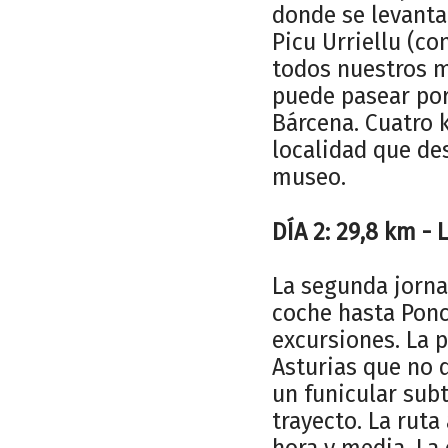
donde se levanta
Picu Urriellu (c
todos nuestros m
puede pasear por 
Bárcena. Cuatro 
localidad que de
museo.
DÍA 2: 29,8 km -
La segunda jorna
coche hasta Ponc
excursiones. La 
Asturias que no 
un funicular sub
trayecto. La ruta
hora y media. La 