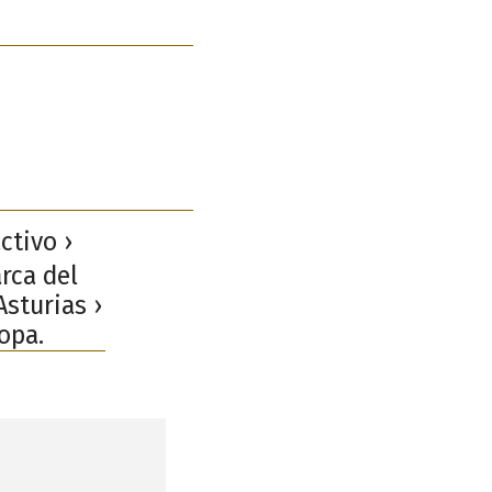
ctivo ›
rca del
Asturias ›
opa.