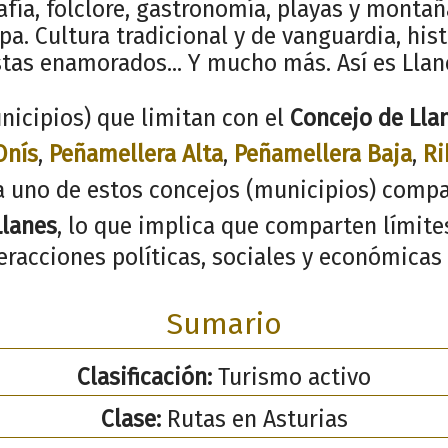
afía, folclore, gastronomía, playas y monta
pa. Cultura tradicional y de vanguardia, his
stas enamorados... Y mucho más. Así es Llan
nicipios) que limitan con el
Concejo de Lla
Onís
,
Peñamellera Alta
,
Peñamellera Baja
,
Ri
a uno de estos concejos (municipios) compa
Llanes
, lo que implica que comparten límites
racciones políticas, sociales y económicas 
Sumario
Clasificación:
Turismo activo
Clase:
Rutas en Asturias