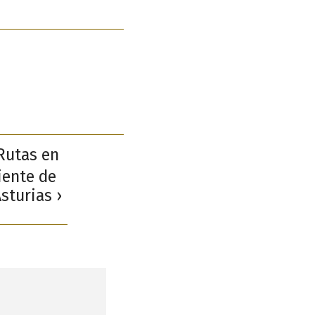
Rutas en
iente de
sturias ›