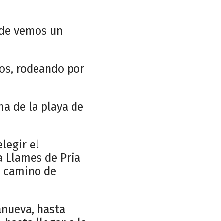
nde vemos un
os, rodeando por
ma de la playa de
legir el
a Llames de Pria
l camino de
anueva, hasta