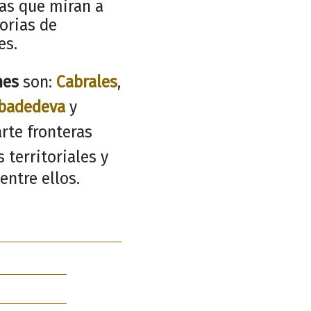
ñas que miran a
torias de
es.
nes
son:
Cabrales
,
badedeva
y
rte fronteras
 territoriales y
entre ellos.