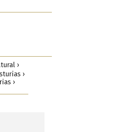
tural ›
sturias ›
rias ›