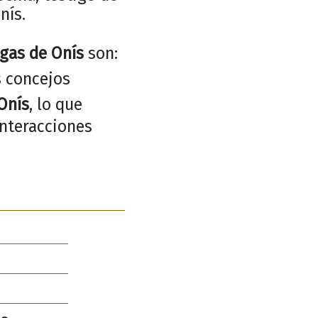
nís.
gas de Onís
son:
s concejos
Onís
, lo que
interacciones