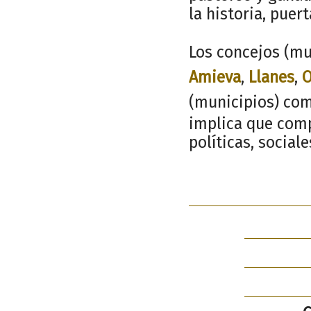
la historia, puer
Los concejos (mu
Amieva
,
Llanes
,
O
(municipios) com
implica que comp
políticas, social