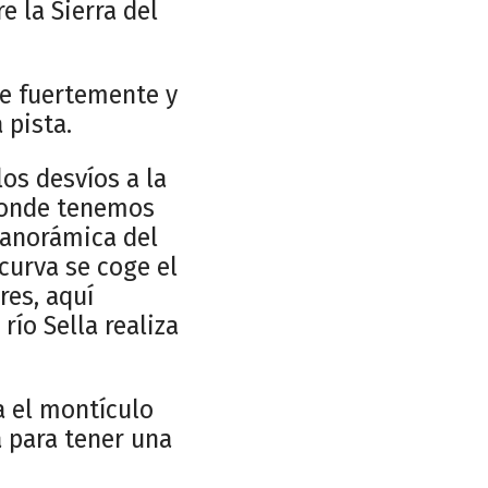
e la Sierra del
de fuertemente y
 pista.
os desvíos a la
 donde tenemos
panorámica del
 curva se coge el
res, aquí
río Sella realiza
a el montículo
a para tener una