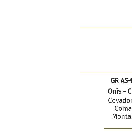
GR AS-1
Onís - 
Covadon
Comar
Montañ