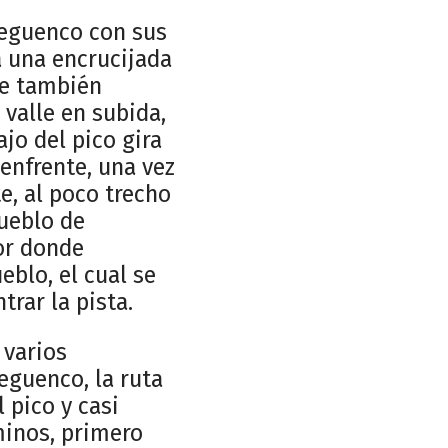
Seguenco con sus
a una encrucijada
ue también
 valle en subida,
jo del pico gira
 enfrente, una vez
te, al poco trecho
pueblo de
or donde
blo, el cual se
trar la pista.
 varios
eguenco, la ruta
 pico y casi
minos, primero