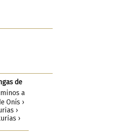
angas de
aminos a
e Onís ›
rias ›
urias ›