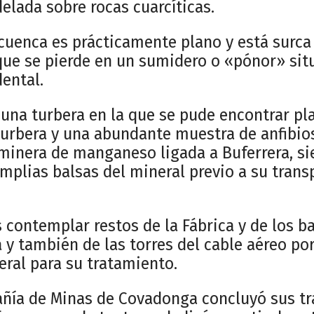
elada sobre rocas cuarcíticas.
 cuenca es prácticamente plano y está surca
ue se pierde en un sumidero o «pónor» sit
ental.
 una turbera en la que se pude encontrar pl
turbera y una abundante muestra de anfibios
minera de manganeso ligada a Buferrera, si
mplias balsas del mineral previo a su trans
contemplar restos de la Fábrica y de los b
 y también de las torres del cable aéreo po
eral para su tratamiento.
ñía de Minas de Covadonga concluyó sus t