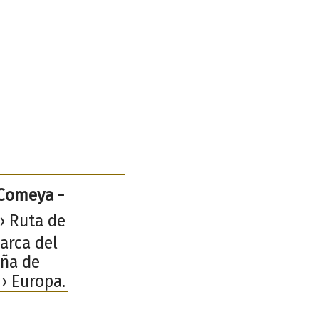
 Comeya -
› Ruta de
arca del
aña de
 › Europa.