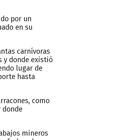
 do por un
uado en su
antas carnívoras
 y donde existió
endo lugar de
porte hasta
arracones, como
r donde
rabajos mineros