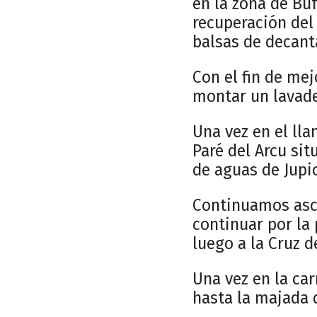
en la zona de Buf
recuperación del
balsas de decant
Con el fin de mej
montar un lavade
Una vez en el ll
Paré del Arcu sit
de aguas de Jupio
Continuamos asce
continuar por la 
luego a la Cruz 
Una vez en la car
hasta la majada 