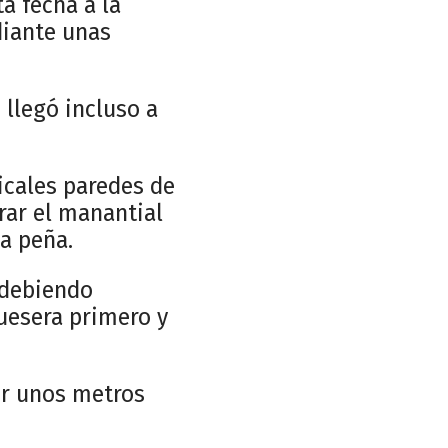
ta fecha a la
diante unas
 llegó incluso a
icales paredes de
rar el manantial
la peña.
 debiendo
Huesera primero y
der unos metros