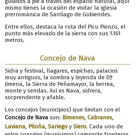
guiados a pie a través del espacio natural, aquí
mismo tienes la ocasión de visitar la iglesia
prerrománica de Santiago de Gobiendes.
Entre ellos, destaca la ruta del Picu Pienzu, el
punto más elevado de la sierra con sus 1.161
metros.
Concejo de Nava
Sidra y festival, llagares, espichas, palacios
muy antiguos, la sombra y leyenda de Dª
Jimena, la Sierra de Peñamayor, la berrea,
monte y sendas. Así es Nava, sidrera,
sorprendente y afable.
Los concejos (municipios) que limitan con el
Concejo de Nava
son:
Bimenes
,
Cabranes
,
Laviana
,
Piloña
,
Sariego
y
Siero
. Cada uno de
estos concejos (municipios) comparte fronteras