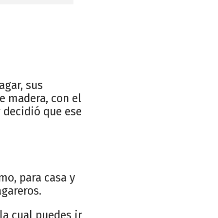
agar, sus
de madera, con el
 decidió que ese
mo, para casa y
agareros.
la cual puedes ir