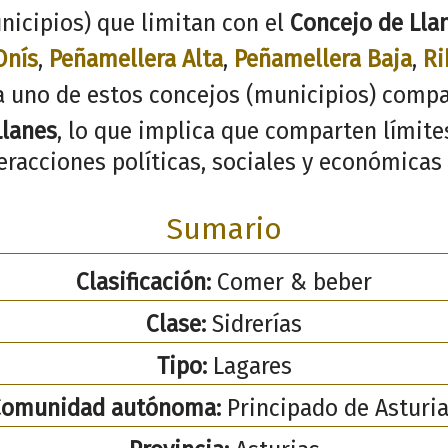
nicipios) que limitan con el
Concejo de Lla
Onís
,
Peñamellera Alta
,
Peñamellera Baja
,
Ri
a uno de estos concejos (municipios) compa
Llanes
, lo que implica que comparten límites
racciones políticas, sociales y económicas 
Sumario
Clasificación:
Comer & beber
Clase:
Sidrerías
Tipo:
Lagares
Comunidad autónoma:
Principado de Asturi