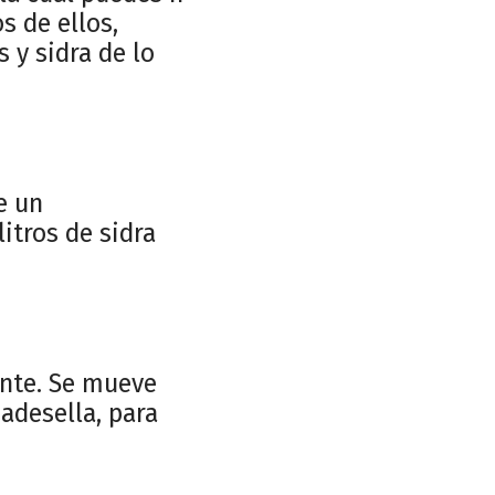
s de ellos,
 y sidra de lo
e un
itros de sidra
ente. Se mueve
adesella, para