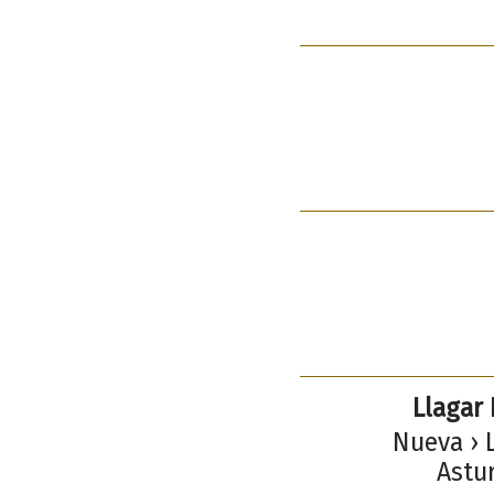
Llagar 
Nueva › 
Astur