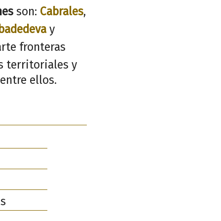
nes
son:
Cabrales
,
badedeva
y
rte fronteras
 territoriales y
entre ellos.
as