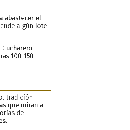
a abastecer el
vende algún lote
El Cucharero
nas 100-150
o, tradición
ñas que miran a
torias de
es.