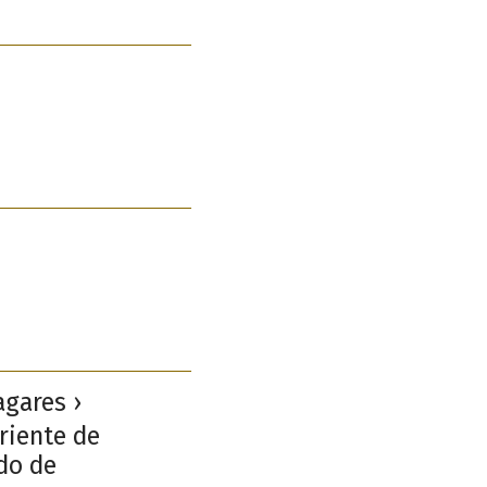
agares ›
riente de
ado de