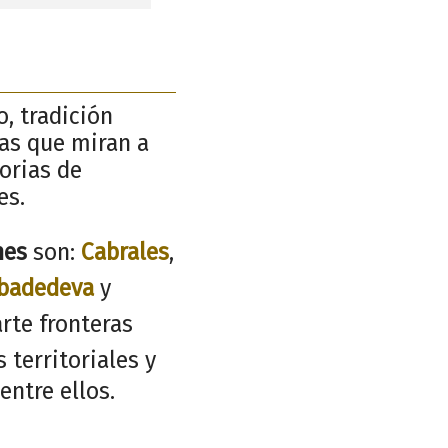
o, tradición
ñas que miran a
torias de
es.
nes
son:
Cabrales
,
badedeva
y
rte fronteras
 territoriales y
entre ellos.