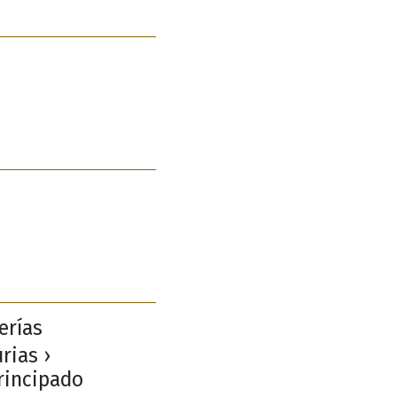
erías
rias ›
Principado