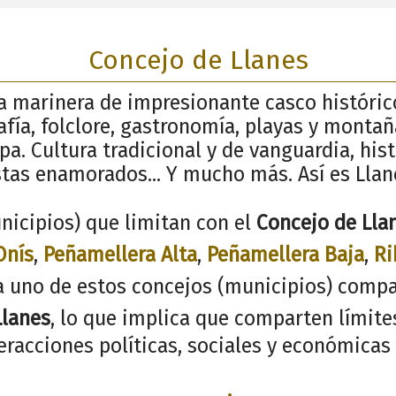
Concejo de Llanes
la marinera de impresionante casco históric
afía, folclore, gastronomía, playas y monta
pa. Cultura tradicional y de vanguardia, his
stas enamorados... Y mucho más. Así es Llan
nicipios) que limitan con el
Concejo de Lla
Onís
,
Peñamellera Alta
,
Peñamellera Baja
,
Ri
a uno de estos concejos (municipios) compa
Llanes
, lo que implica que comparten límites
racciones políticas, sociales y económicas 