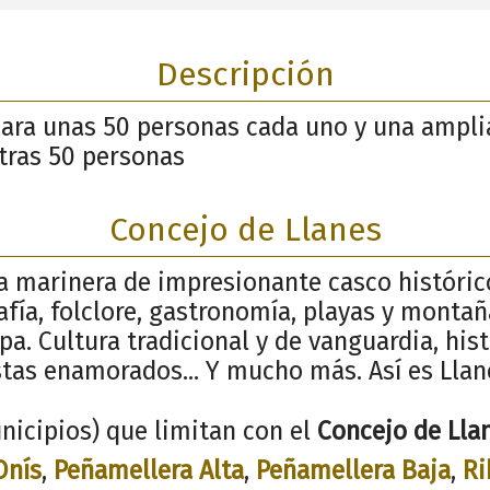
Descripción
ra unas 50 personas cada uno y una amplia
tras 50 personas
Concejo de Llanes
la marinera de impresionante casco históric
afía, folclore, gastronomía, playas y monta
pa. Cultura tradicional y de vanguardia, his
stas enamorados... Y mucho más. Así es Llan
nicipios) que limitan con el
Concejo de Lla
Onís
,
Peñamellera Alta
,
Peñamellera Baja
,
Ri