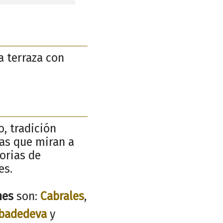
 terraza con
o, tradición
ñas que miran a
torias de
es.
nes
son:
Cabrales
,
badedeva
y