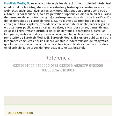
EuroWeb Media, SL
, es el único titular de los derechos de propiedad intelectual
e industrial de las fotografías, visitas virtuales y textos que muestra en sus sitios
web, ocasionalmente algunos textos y fotografías pueden pertenecer a otros
autores. En consecuencia, no está permitido suprimir, eludir o manipular el aviso
de derechos de autor («copyright») y cualesquiera otros datos de identificación
de los derechos de EuroWeb Media, S.L. Asimismo está prohibido modificar,
copiar, reutilizar, explotar, reproducir, comunicar públicamente, hacer segundas
o posteriores publicaciones, cargar archivos, enviar por correo, transmitir, usar,
enlazar / linkar, tratar o distribuir de cualquier forma la totalidad o parte las
fotografías, visitas virtuales y textos si no se cuenta con la autorización expresa y
por escrito de EuroWeb Media, SL. EuroWeb Media, SL siempre publica una obra
fotográfica compuesta por un número variable e indeterminado de fotografías
que forman un conjunto único, inseparable e inmodificable como se considera
en el artículo 10 de la Ley de Propiedad Intelectual española.
Referencia
03330361401 0100000 0333 0333036 4826379 0103000
033303614 0103003