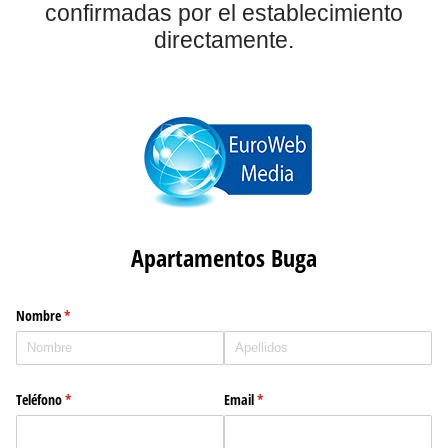
confirmadas por el establecimiento
directamente.
Apartamentos Buga
Nombre
(necesario)
*
Teléfono
(necesario)
*
Email
(necesario)
*