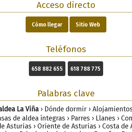
Acceso directo
Cómo llegar
Sitio Web
Teléfonos
658 882 655
618 788 775
Palabras clave
aldea La Viña
› Dónde dormir › Alojamiento
asas de aldea íntegras › Parres › Llanes › C
e Asturias › Oriente de Asturias › Costa de 