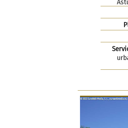
Ast
P
Servi
urb