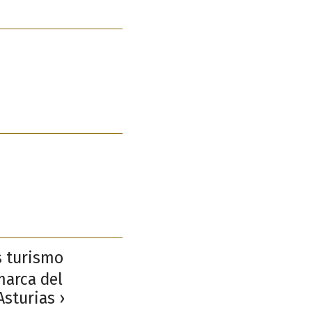
s turismo
omarca del
Asturias ›