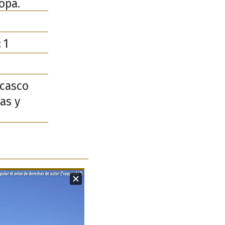
opa.
:
1
 casco
as y