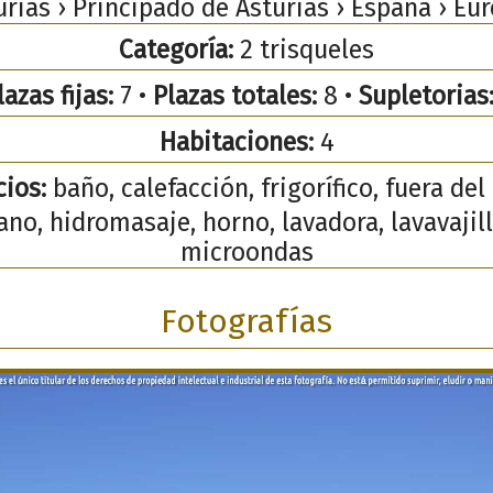
urias › Principado de Asturias › España › Eur
Categoría:
2 trisqueles
lazas fijas:
7 •
Plazas totales:
8 •
Supletorias
Habitaciones:
4
cios:
baño, calefacción, frigorífico, fuera del
ano, hidromasaje, horno, lavadora, lavavajill
microondas
Fotografías