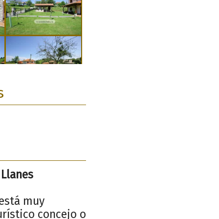
s
 Llanes
 está muy
urístico concejo o