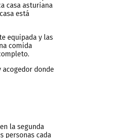
ca casa asturiana
 casa está
te equipada y las
 una comida
completo.
 y acogedor donde
.
 en la segunda
os personas cada