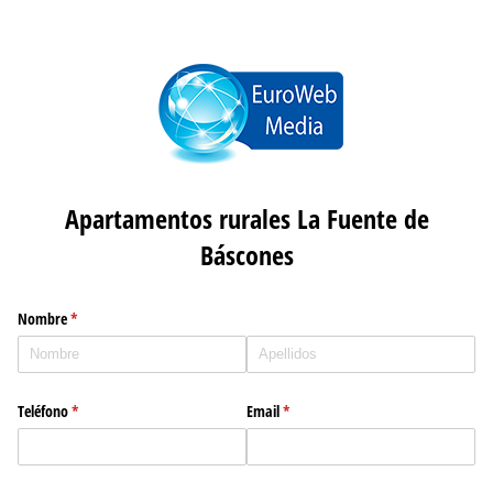
Apartamentos rurales La Fuente de
Báscones
Nombre
(necesario)
*
Teléfono
(necesario)
*
Email
(necesario)
*