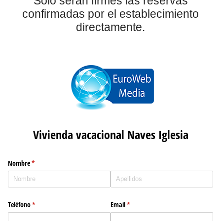
Sólo serán firmes las reservas
confirmadas por el establecimiento
directamente.
Vivienda vacacional Naves Iglesia
Nombre
(necesario)
*
Teléfono
(necesario)
*
Email
(necesario)
*