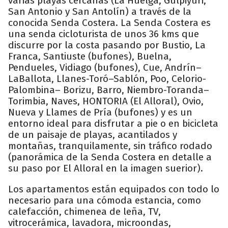
varias playas cercanas (La Huelga, Gulpiyuri,
San Antonio y San Antolín) a través de la
conocida Senda Costera. La Senda Costera es
una senda cicloturista de unos 36 kms que
discurre por la costa pasando por Bustio, La
Franca, Santiuste (bufones), Buelna,
Pendueles, Vidiago (bufones), Cue, Andrín–
LaBallota, Llanes-Toró–Sablón, Poo, Celorio-
Palombina– Borizu, Barro, Niembro-Toranda–
Torimbia, Naves, HONTORIA (El Alloral), Ovio,
Nueva y Llames de Pría (bufones) y es un
entorno ideal para disfrutar a pie o en bicicleta
de un paisaje de playas, acantilados y
montañas, tranquilamente, sin tráfico rodado
(panorámica de la Senda Costera en detalle a
su paso por El Alloral en la imagen suerior).
Los apartamentos están equipados con todo lo
necesario para una cómoda estancia, como
calefacción, chimenea de leña, TV,
vitrocerámica, lavadora, microondas,