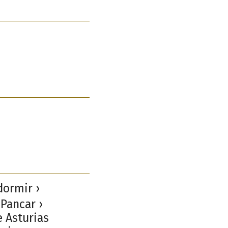
dormir ›
 Pancar ›
e Asturias