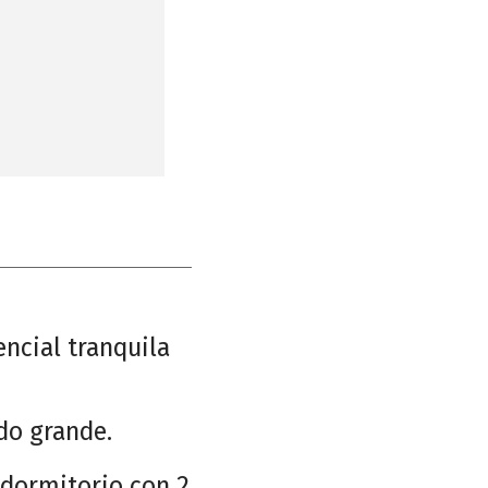
ncial tranquila
do grande.
 dormitorio con 2