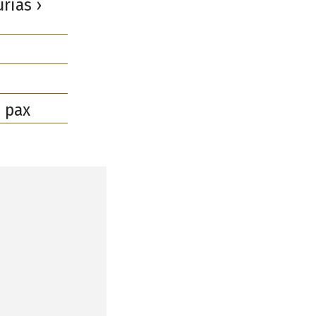
rias ›
 pax