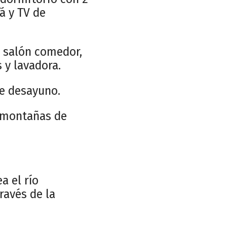
á y TV de
l salón comedor,
 y lavadora.
de desayuno.
as montañas de
a el río
ravés de la