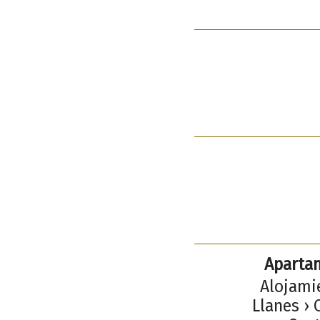
Apartam
Alojamie
Llanes › 