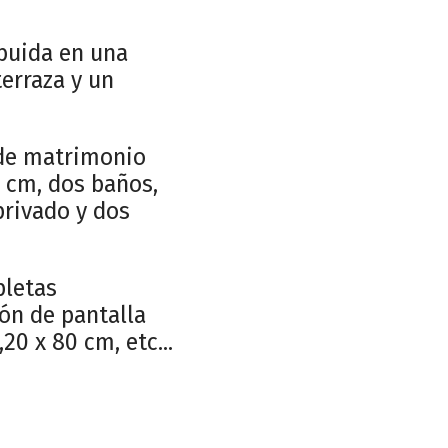
ibuida en una
erraza y un
 de matrimonio
5 cm, dos baños,
privado y dos
pletas
ión de pantalla
20 x 80 cm, etc...