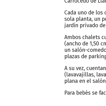
Carrocedo de Lla
Cada uno de los c
sola planta, un 
jardín privado d
Ambos chalets c
(ancho de 1,50 c
un salón-comedor
plazas de parkin
A su vez, cuenta
(lavavajillas, lav
plana en el salón
Para bebés se fac