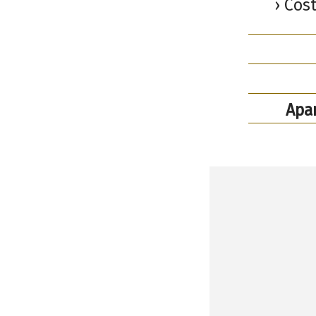
› Cos
Apa