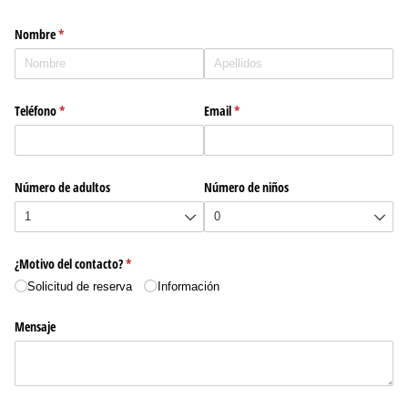
Nombre
(necesario)
*
Teléfono
(necesario)
*
Email
(necesario)
*
Número de adultos
Número de niños
¿Motivo del contacto?
(necesario)
*
Solicitud de reserva
Información
Mensaje