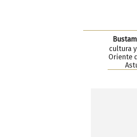
Bustama
cultura y
Oriente d
Ast