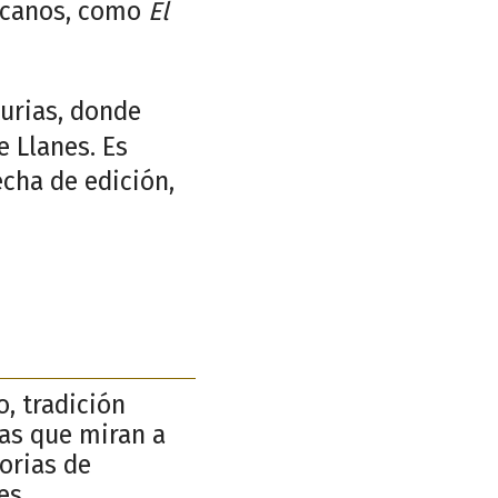
xicanos, como
El
turias, donde
 Llanes. Es
cha de edición,
o, tradición
ñas que miran a
torias de
es.