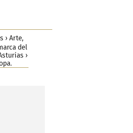
 › Arte,
omarca del
Asturias ›
opa.