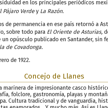
siduidad en los principales periódicos me
l Pájaro Verde
y
La Razón.
os de permanencia en ese país retornó a As
do, sobre todo para
El Oriente de Asturias,
de
 un opúsculo publicado en Santander, sin fe
lla de Covadonga.
rero de 1922.
Concejo de Llanes
la marinera de impresionante casco históric
afía, folclore, gastronomía, playas y monta
pa. Cultura tradicional y de vanguardia, his
stas enamorados... Y mucho más. Así es Llan