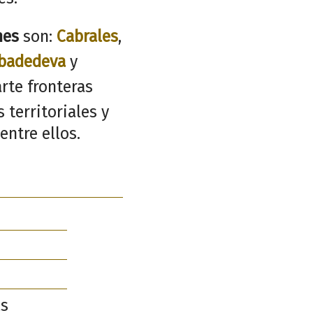
nes
son:
Cabrales
,
badedeva
y
rte fronteras
 territoriales y
entre ellos.
as