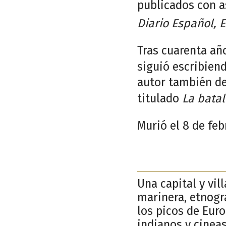
publicados con a
Diario Español,
E
Tras cuarenta añ
siguió escribien
autor también de
titulado
La bata
Murió el 8 de feb
Una capital y vil
marinera, etnogr
los picos de Euro
indianos y cinea