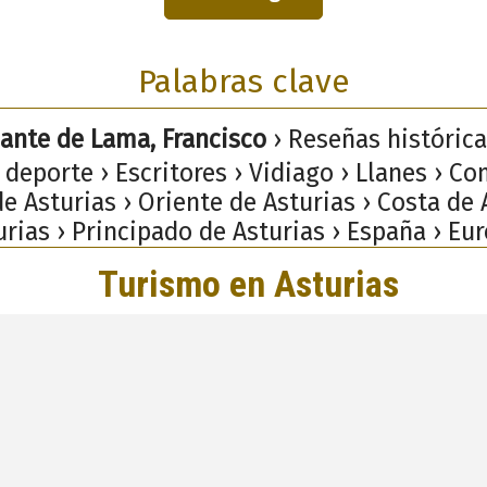
Palabras clave
nte de Lama, Francisco
› Reseñas históricas
 deporte › Escritores › Vidiago › Llanes › C
e Asturias › Oriente de Asturias › Costa de 
urias › Principado de Asturias › España › Eur