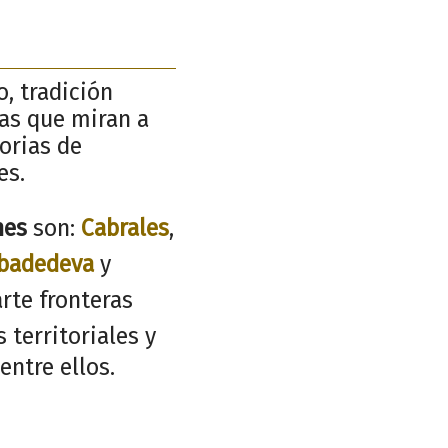
o, tradición
ñas que miran a
torias de
es.
nes
son:
Cabrales
,
badedeva
y
rte fronteras
 territoriales y
entre ellos.