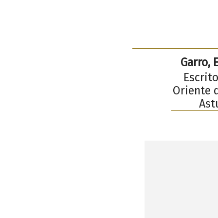
Garro, 
Escrito
Oriente d
Ast