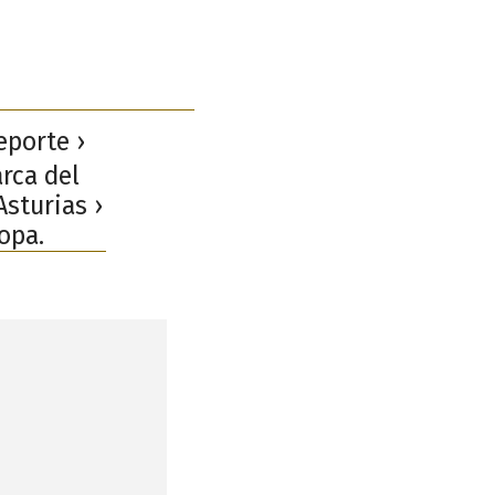
eporte ›
arca del
Asturias ›
opa.