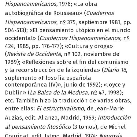
Hispanoamericanos
, 1976; «La obra
autobiográfica de Rousseau» (
Cuadernos
Hispanoamericanos
, nº 375, septiembre 1981, pp.
504-513); «El pensamiento utópico en el mundo
occidental» (
Cuadernos Hispanoamericanos
, nº
424, 1985, pp. 176-177); «Cultura y droga»
(
Revista de Occidente
, nº 102, noviembre de
1989); «Reflexiones sobre el fin del comunismo
y la reconstrucción de la izquierda» (
Diario 16
,
suplemento «Filosofía española
contemporánea (IV)», junio de 1992); «Joyce y
Dublín» (
La Balsa de la Medusa
, nº 47, 1998);
etc. También hizo la traducción de varias obras,
entre ellas:
El estructuralismo,
de Jean-Marie
Auzias, edit. Alianza, Madrid, 1969;
Introducción
al pensamiento filosófico
(3 tomos), de Michel
Gourinat, edit. Istmo, Madrid, 1974;
Neurosis