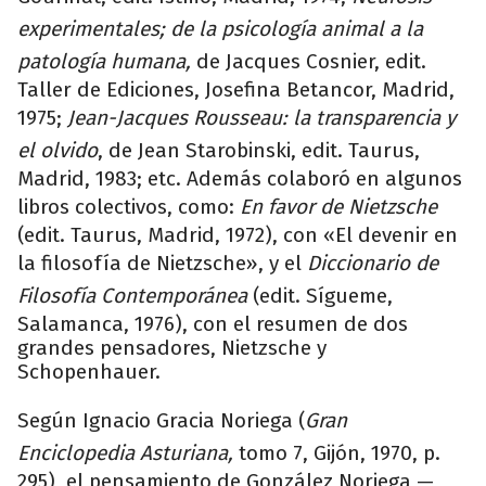
experimentales; de la psicología animal a la
patología humana,
de Jacques Cosnier, edit.
Taller de Ediciones, Josefina Betancor, Madrid,
1975;
Jean-Jacques Rousseau: la transparencia y
el olvido
, de Jean Starobinski, edit. Taurus,
Madrid, 1983; etc. Además colaboró en algunos
libros colectivos, como:
En favor de Nietzsche
(edit. Taurus, Madrid, 1972), con «El devenir en
la filosofía de Nietzsche», y el
Diccionario de
Filosofía Contemporánea
(edit. Sígueme,
Salamanca, 1976), con el resumen de dos
grandes pensadores, Nietzsche y
Schopenhauer.
Según Ignacio Gracia Noriega (
Gran
Enciclopedia Asturiana,
tomo 7, Gijón, 1970, p.
295), el pensamiento de González Noriega —