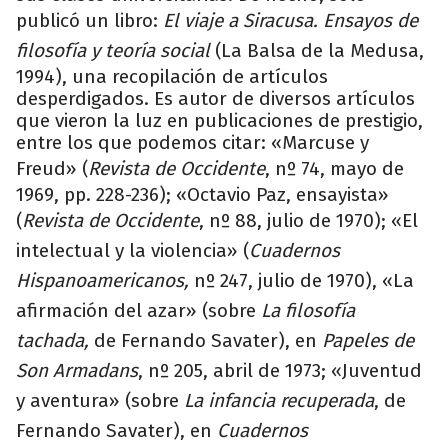
publicó un libro:
El viaje a Siracusa. Ensayos de
filosofía y teoría social
(La Balsa de la Medusa,
1994), una recopilación de artículos
desperdigados. Es autor de diversos artículos
que vieron la luz en publicaciones de prestigio,
entre los que podemos citar: «Marcuse y
Freud» (
Revista de Occidente
, nº 74, mayo de
1969, pp. 228-236); «Octavio Paz, ensayista»
(
Revista de Occidente
, nº 88, julio de 1970); «El
intelectual y la violencia» (
Cuadernos
Hispanoamericanos,
nº 247, julio de 1970), «La
afirmación del azar» (sobre
La filosofía
tachada,
de Fernando Savater), en
Papeles de
Son Armadans
, nº 205, abril de 1973; «Juventud
y aventura» (sobre
La infancia recuperada
, de
Fernando Savater), en
Cuadernos