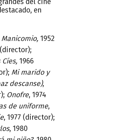
grandes del cine
destacado, en
:
Manicomio,
1952
(director);
 Cíes,
1966
or);
Mi marido y
paz descanse)
,
r);
Onofre
, 1974
as de uniforme
,
je
, 1977 (director);
los
, 1980
á mi niño?
, 1980