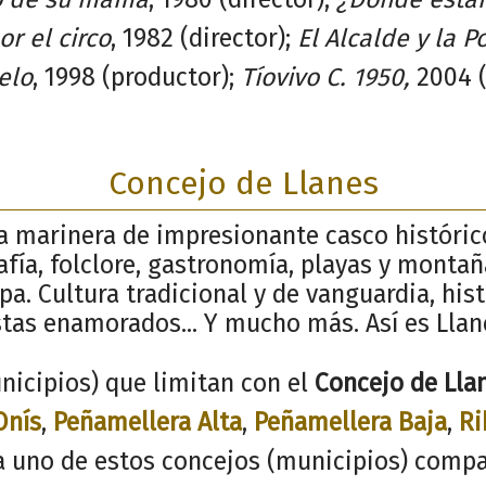
or el circo
, 1982 (director);
El Alcalde y la Po
elo
, 1998 (productor);
Tíovivo C. 1950,
2004 (
Concejo de Llanes
la marinera de impresionante casco históric
afía, folclore, gastronomía, playas y monta
pa. Cultura tradicional y de vanguardia, his
stas enamorados... Y mucho más. Así es Llan
nicipios) que limitan con el
Concejo de Lla
Onís
,
Peñamellera Alta
,
Peñamellera Baja
,
Ri
a uno de estos concejos (municipios) compa