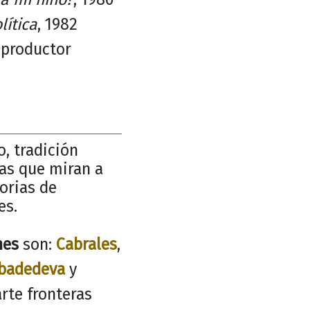
lítica
, 1982
productor
o, tradición
ñas que miran a
torias de
es.
nes
son:
Cabrales
,
badedeva
y
rte fronteras