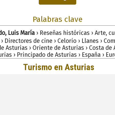
Palabras clave
o, Luis María
› Reseñas históricas › Arte, cu
› Directores de cine › Celorio › Llanes › Co
e Asturias › Oriente de Asturias › Costa de 
urias › Principado de Asturias › España › Eur