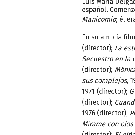
Luis María Delga
español. Comenzó
Manicomio
; él e
En su amplia film
(director);
La est
Secuestro en la 
(director);
Mónic
sus complejos
, 
1971 (director);
G
(director);
Cuand
1976 (director);
P
Mírame con ojos 
(director);
El ni