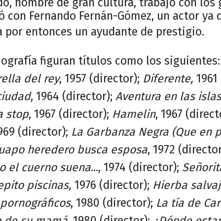
do, hombre de gran cultura, trabajó con los 
 con Fernando Fernán-Gómez, un actor ya 
ra por entonces un ayudante de prestigio.
ografía figuran títulos como los siguientes
rella del rey
, 1957 (director);
Diferente,
1961 
ciudad
, 1964 (director);
Aventura en las islas
a stop
, 1967 (director);
Hamelin
, 1967 (direct
1969 (director);
La Garbanza Negra (Que en 
uapo heredero busca esposa
, 1972 (directo
o el cuerno suena
..., 1974 (director);
Señorit
epito piscinas,
1976 (director);
Hierba salva
pornográficos
, 1980 (director);
La tía de Car
ño de su mamá
, 1980 (director);
¿Dónde estar