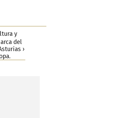
ltura y
marca del
Asturias ›
opa.