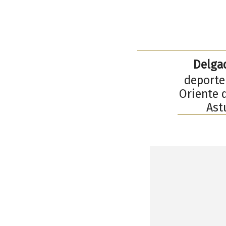
Delgad
deporte 
Oriente d
Ast