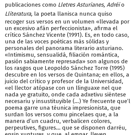
publicaciones como
Lletres Asturianes, Adréi
o
Lliteratura,
la poeta llanisca nunca quiso
recoger sus versos en un volumen «llevada por
un excesivo afán perfeccionista», afirma el
crítico Sánchez Vicente (1991). Es, en todo caso,
una de las voces poéticas más sólidas y
personales del panorama literario asturiano.
«Intimismu, sensualidá, filiación romántica,
pasión sabiamente represada» son algunos de
los rasgos que Leopoldo Sánchez Torre (1995)
descubre en los versos de Quintana; en ellos, a
juicio del crítico y profesor de la Universidad,
«el llector atópase con un llinguaxe nel que
nada ye gratuito, onde cada adxetivu siéntese
necesariu y insustituyible (...) Ye frecuente que’l
poema garre una téunica impresionista, que
surdan los versos comu pincelaes que, a la
manera d’un cuadru, verbalicen colores,
perpeutives, figures… que se disponen darréu,
ensin xuntures, y que, al empar, lleven