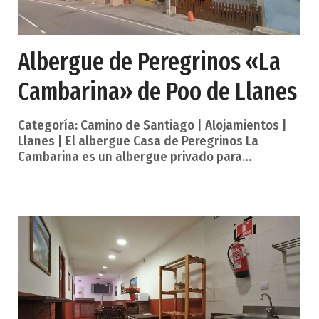
Albergue de Peregrinos «La
Cambarina» de Poo de Llanes
Categoría: Camino de Santiago | Alojamientos |
Llanes | El albergue Casa de Peregrinos La
Cambarina es un albergue privado para
peregrinos del Camino de Santiago, y también
albergue turístico, situado en el centro de la
población de Poo de Llanes (perteneciente al
municipio de Llanes), a pie del Camino del Norte,
inaugurado en 2014. Número de plazas: 16.
Teléfono: 635 73 98 37. Distancia al camino: 0
metros. Pago: 12 euros, 14 euros con desayuno.
Fecha apertura: de abril a septiembre. Distancia
del al