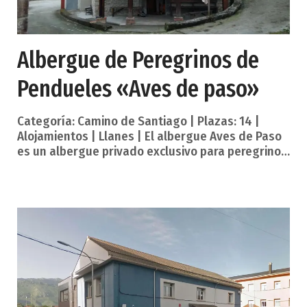
Albergue de Peregrinos de
Pendueles «Aves de paso»
Categoría: Camino de Santiago | Plazas: 14 |
Alojamientos | Llanes | El albergue Aves de Paso
es un albergue privado exclusivo para peregrinos
del Camino de Santiago con credencial, situado
en la pequeña población de Pendueles, junto al
trazado del Camino del Norte a su paso por esta
localidad. Número de plazas: 14. Teléfono: 617 160
810. Distancia del albergue al Camino: 50 metros.
Pago: donativo. Fecha apertura: recibe peregrinos
todo el año. Equipamientos del albergue Aves de
Paso: Lavadero: No. Lavadora: Si, y