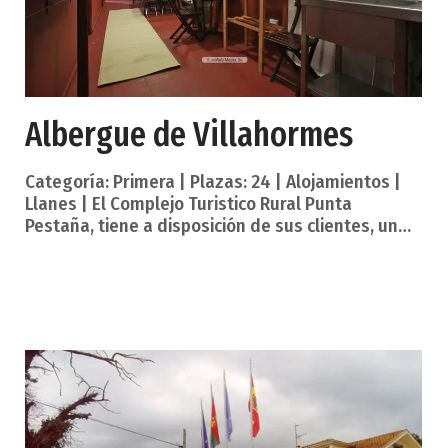
Albergue de Villahormes
Categoría: Primera | Plazas: 24 | Alojamientos |
Llanes | El Complejo Turistico Rural Punta
Pestaña, tiene a disposición de sus clientes, un
albergue de primera, con capacidad para 24
personas, en dos habitaciones, con 4 baños, y 4
duchas, salón con tv, servicio de lavandería,
máquinas vending para bebidas, y comidas frías,
y calientes. Los aseos están fuera de las
habitaciones, divididos para hombres, y mujeres.
El servicio mínimo a prestar, comprenderá colchón
con funda, y almohada, siendo opcional el