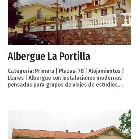
Albergue La Portilla
Categoría: Primera | Plazas: 78 | Alojamientos |
Llanes | Albergue con instalaciones modernas
pensadas para grupos de viajes de estudios,
campamentos o colonias de Verano, pero también
para familias con niños y todo tipo de colectivos.
La situación privilegiada del Albergue La Portilla
nos permite visitar el casco antiguo de Llanes a
pie, disfrutar del mar en las preciosas playas del
concejo, la más cercana a sólo 800 metros, y de la
montaña en los Picos de Europa. Servicios