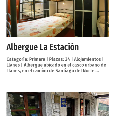
multitud de se
Albergue La Estación
Categoría: Primera | Plazas: 34 | Alojamientos |
Llanes | Albergue ubicado en el casco urbano de
Llanes, en el camino de Santiago del Norte.
Actividades de Aventura. Albergue ubicado en
Llanes, abierto 24 horas, dispone de habitaciones
de 4 a 6 plazas, salón comedor, cocina para
alberguistas, lavadora, secadora, internet y WIFi
gratuito. Servicios establecimiento: Calefacción
Salón con TV Lavadora Acceso a internet Wifi
Servicios habitación: Calefacción Servicios