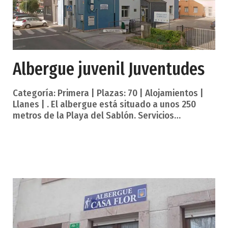
Albergue juvenil Juventudes
Categoría: Primera | Plazas: 70 | Alojamientos |
Llanes | . El albergue está situado a unos 250
metros de la Playa del Sablón. Servicios
establecimiento. Calefacción Salón con TV
Comedor Ascensor Servicios en habitación. Zona
de lavado y secado de ropa Sala polivalente
Alquiler de sábanas. Servicios complementarios.
Una capital y villa marinera de impresionante
casco histórico, tradición marinera, etnografía,
folclore, gastronomía, playas y montañas que
miran a los picos de Europa. Cultura tradicional y