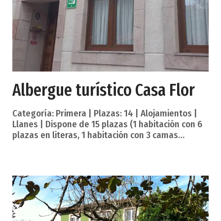
Albergue turístico Casa Flor
Categoría: Primera | Plazas: 14 | Alojamientos |
Llanes | Dispone de 15 plazas (1 habitación con 6
plazas en literas, 1 habitación con 3 camas
individuales y 1 de matrimonio y 1 habitación con
cama de matrimonio). Con lavadora y secadora
de pago, calefacción, frigorífico, agua caliente, 5
duchas, 5 inodoros y botiquín. Ofrece cena y
desayuno. Abierto de 13.00 a 23.00 h. Descripción
del albergue. Estado de conservación: Comienzo
de actividad en abril de 2016 Disponibilidad del