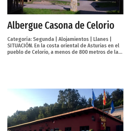
Albergue Casona de Celorio
Categoría: Segunda | Alojamientos | Llanes |
SITUACIÓN. En la costa oriental de Asturias en el
pueblo de Celorio, a menos de 800 metros de la
playa y a tan solo 5 kilómetros de LLanes.
Descripción. Finca cerrada de 2.000 m2 compuesta
por: Gran casona de indiano del siglo XIX,
restaurada cuenta con plazas distribuidas en
habitaciones dobles y múltiples con calefacción.
Baños en planta. Bungalows de piedra y ladrillo
de nueva construcción, aislados térmicamente de
capacidad múltiple, con baño