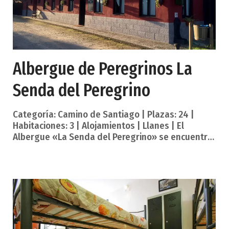
Albergue de Peregrinos La
Senda del Peregrino
Categoría: Camino de Santiago | Plazas: 24 |
Habitaciones: 3 | Alojamientos | Llanes | El
Albergue «La Senda del Peregrino» se encuentra
a los pies de la Senda Costera a su paso por el
pueblo de La Portilla en Llanes. El Albergue «La
Senda del Peregrino» se encuentra a los pies de
la Senda Costera a su paso por el pueblo de La
Portilla en Llanes. Destaca por sus vistas, ubicado
entre La Mar y La Montaña, es de obligatorio paso
para el Peregrino del Norte. Tiene sus puertas
abiertas para recibir y ofrecer al peregrino