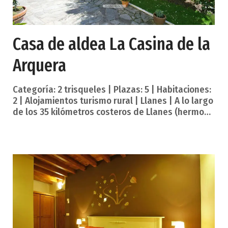
Casa de aldea La Casina de la
Arquera
Categoría: 2 trisqueles | Plazas: 5 | Habitaciones:
2 | Alojamientos turismo rural | Llanes | A lo largo
de los 35 kilómetros costeros de Llanes (hermoso
concejo o municipio perteneciente al Principado
de Asturias), aguardan una inusual densidad de
aldeas, y una arenosa rutina con calas
estadísticamente probables cada mil metros,
donde podrá extender su toalla y tomar
relajantes y apacibles baños de sol sin ser
molestado, ya que se encontrará en las playas
menos masificadas de España. Los Cubos de la
Memoria han convocado ya una multitud