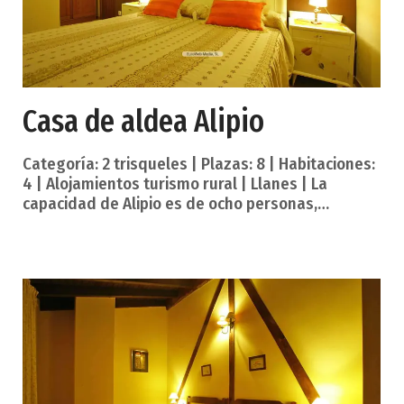
Casa de aldea Alipio
Categoría: 2 trisqueles | Plazas: 8 | Habitaciones:
4 | Alojamientos turismo rural | Llanes | La
capacidad de Alipio es de ocho personas,
repartidas en cuatro habitaciones dobles, 2 de
ellas con cama matrimonial. La casa cuenta con
tres baños completos. A escasos 2 km. de Llanes,
veinte minutos caminando a través de una senda
fluvial totalmente llana y pavimentada de
reciente construcción. Casa de nueva
construcción, año 2003, en la que se han aunado
la arquitectura popular, funcionalidad y respeto
por el entorno. Se encuentra en una zona