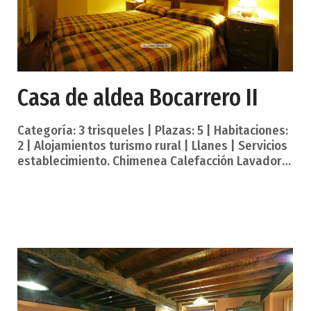
Casa de aldea Bocarrero II
Categoría: 3 trisqueles | Plazas: 5 | Habitaciones:
2 | Alojamientos turismo rural | Llanes | Servicios
establecimiento. Chimenea Calefacción Lavadora
Parking Salón con TV Servicio lavandería Servicios
complementarios. Admite animales Jardín Parque
infantil Una capital y villa marinera de
impresionante casco histórico, tradición marinera,
etnografía, folclore, gastronomía, playas y
montañas que miran a los picos de Europa.
Cultura tradicional y de vanguardia, historias de
indianos y cineastas enamorados.. Y mucho más.
Así es Llanes. «Con