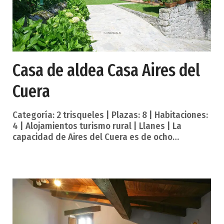
Casa de aldea Casa Aires del
Cuera
Categoría: 2 trisqueles | Plazas: 8 | Habitaciones:
4 | Alojamientos turismo rural | Llanes | La
capacidad de Aires del Cuera es de ocho
personas, repartidas en cuatro habitaciones
dobles, 1 de ellas con cama matrimonial. La casa
cuenta con tres baños completos. Casa de nueva
construcción, año 2003, en la que se han aunado
la arquitectura popular, funcionalidad y respeto
por el entorno. Se encuentra en una zona del
pueblo de Pancar muy tranquila, con otras cuatro