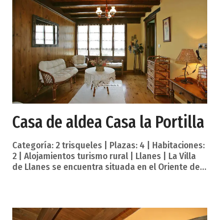
completo, además en el amplio ático, con baño
completo, hay un sofá cama. Cuenta también con
un salón comedor en la planta baja y una amplia
terraza con vistas al horizont
Casa de aldea Casa la Portilla
Categoría: 2 trisqueles | Plazas: 4 | Habitaciones:
2 | Alojamientos turismo rural | Llanes | La Villa
de Llanes se encuentra situada en el Oriente de
Asturias y está considerada la más tradicional
zona turística del Principado. El entorno, con su
naturaleza agreste y temperaturas ideales en
toda época del año, invita, cada vez más, a visitar