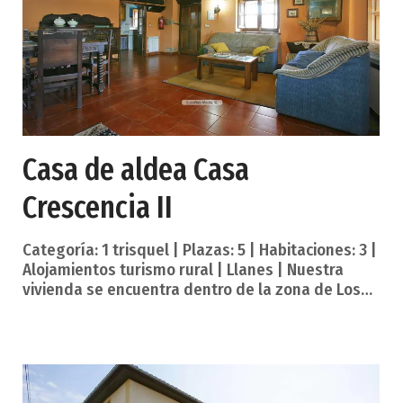
Casa de aldea Casa
Crescencia II
Categoría: 1 trisquel | Plazas: 5 | Habitaciones: 3 |
Alojamientos turismo rural | Llanes | Nuestra
vivienda se encuentra dentro de la zona de Los
Carriles, que es un espacio de gran cantidad de
naturaleza, perteneciente a Asturias. Se trata de
una vivienda ideal para disfrutar en familia, o
entre amigos, ya que cuenta con grandes
espacios, que están completos y perfectamente