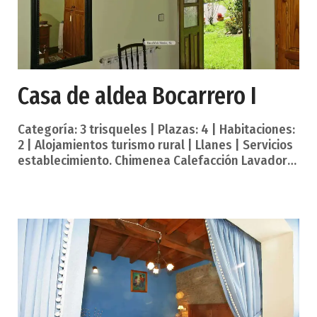
Casa de aldea Bocarrero I
Categoría: 3 trisqueles | Plazas: 4 | Habitaciones:
2 | Alojamientos turismo rural | Llanes | Servicios
establecimiento. Chimenea Calefacción Lavadora
Parking Salón con TV Servicios en habitación.
Televisión Servicios complementarios. Admite
animales Jardín Parque infantil Transporte
público Una capital y villa marinera de
impresionante casco histórico, tradición marinera,
etnografía, folclore, gastronomía, playas y
montañas que miran a los picos de Europa.
Cultura tradicional y de vanguardia, historias de
indianos y cineastas enamorados.