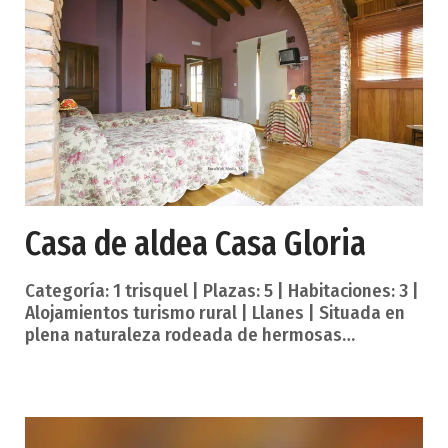
picos de Europa. Cultura tradicional y de
vanguardia, historias de indianos y cineastas
enamorados.. Y mucho más. Así es Llanes. «Con
Llanes todo, sin Llane
Casa de aldea Casa Gloria
Categoría: 1 trisquel | Plazas: 5 | Habitaciones: 3 |
Alojamientos turismo rural | Llanes | Situada en
plena naturaleza rodeada de hermosas
montañas y valles. Al lado de las mejores playas
del oriente de Asturias, de los Picos de Europa y
de Covadonga, Llanes y Ribadesella. Servicios
establecimiento. Chimenea Calefacción Lavadora
Parking Salón con TV Una capital y villa marinera