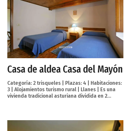
que se encuentran en el interior. Tenemos
espacio para 6 personas. Chimenea Calefacción
Lavadora Parking Salón con TV Servicios
complementarios. Admite animales Un
Casa de aldea Casa del Mayón
Categoría: 2 trisqueles | Plazas: 4 | Habitaciones:
3 | Alojamientos turismo rural | Llanes | Es una
vivienda tradicional asturiana dividida en 2
plantas. La planta inferior se divide en una
amplia cocina y en un salón, la superior en tres
habitaciones (2 de matrimonio y 1 doble), un baño
y un aseo. Por este pueblo solo pasa la carretera
que le da acceso por lo que no hay problema de