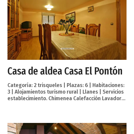
100 metros de altitud en la confluencia de los ríos
Tejo o Riensena y Santa Marina y el cruce de los
caminos de Ardisana, Teyeu y Riensena, situación
de la cual deri
Casa de aldea Casa El Pontón
Categoría: 2 trisqueles | Plazas: 6 | Habitaciones:
3 | Alojamientos turismo rural | Llanes | Servicios
establecimiento. Chimenea Calefacción Lavadora
Parking Salón con TV Servicio lavandería Servicios
complementarios. Admite animales Una capital y
villa marinera de impresionante casco histórico,
tradición marinera, etnografía, folclore,
gastronomía, playas y montañas que miran a los