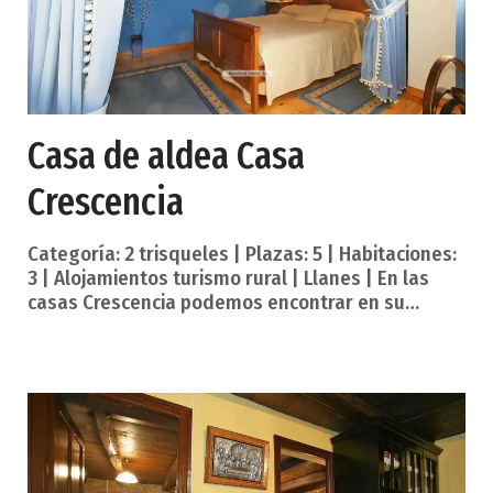
Casa de aldea Casa
Crescencia
Categoría: 2 trisqueles | Plazas: 5 | Habitaciones:
3 | Alojamientos turismo rural | Llanes | En las
casas Crescencia podemos encontrar en su
exterior jardín con mobiliario, barbacoa, y
terrazas rodeadas de árboles frutales con vistas
a la montaña. Hay zona de aparcamiento. En su
interior encontrará sala de estar con chimenea y
televisión. Cocina con menaje, microondas y
comedor. Lavadora y zona para tender la ropa.
Con acceso asfaltado cerca de la playa. Están