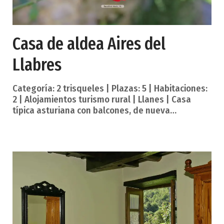
Casa de aldea Aires del
Llabres
Categoría: 2 trisqueles | Plazas: 5 | Habitaciones:
2 | Alojamientos turismo rural | Llanes | Casa
típica asturiana con balcones, de nueva
construcción en madera y piedra, situada en el
pueblo de Posada la Vieja, perteneciente al Valle
de Valdellera, en el municipio de Llanes, con
hermosas vistas hacia el monte de Llabres. Se
encuenta entre el mar y la montaña, lugar ideal
para relajarse y descansar. Descripción de la casa:
La casa consta de dos plantas: La planta baja
dispone de cocina, un baño completo y un amplio
salón-comedor. La coci