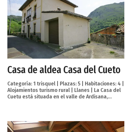
equipados, para que disfrutéis al máximo.
Tenemos en el interior de la casa, espacio para 6
personas. Servicios establecimiento. Chimenea
Calefacción Lavadora Saló
Casa de aldea Casa del Cueto
Categoría: 1 trisquel | Plazas: 5 | Habitaciones: 4 |
Alojamientos turismo rural | Llanes | La Casa del
Cuetu está situada en el valle de Ardisana,
concretamente en el pueblo del Cuetu,
perteneciente al concejo o municipio asturiano de
Llanes, cuya capital es la villa del mismo nombre.
Es una casa centenaria, rehabilitada en 1990 con
gran esmero y respetando la arquitectura