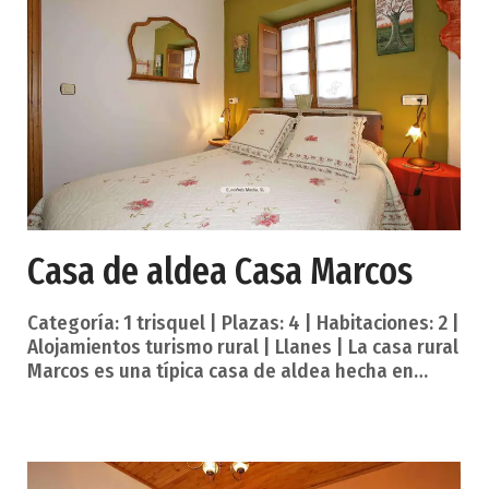
más cercana. Casa Fini está acondicionada con
todas las comodidades necesarias para pasar
unas vacaciones agradables en plena naturaleza.
Disfrutarás de la tr
Casa de aldea Casa Marcos
Categoría: 1 trisquel | Plazas: 4 | Habitaciones: 2 |
Alojamientos turismo rural | Llanes | La casa rural
Marcos es una típica casa de aldea hecha en
piedra con capacidad para alojar a cuatro
personas. Se ubica en la localidad de Andrín, muy
cerca de Llanes con unas vistas estupendas a la
Sierra del Cuera y a la playa, de la que solo dista