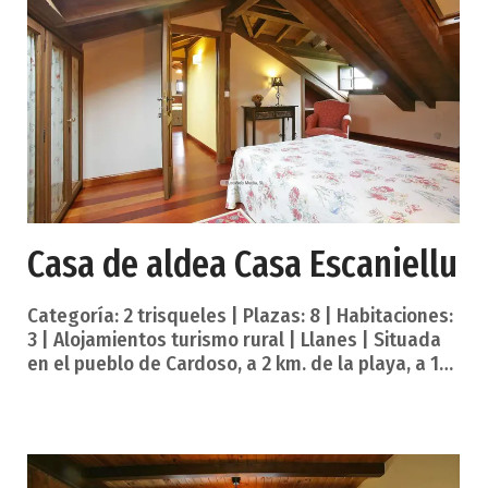
tradicional asturiana. Casa de alquiler integro,
tiene 4 habitaciones todas exteriores con un
encanto diferente y especial, 2 baños completos
(1 en la planta baja),
Casa de aldea Casa Escaniellu
Categoría: 2 trisqueles | Plazas: 8 | Habitaciones:
3 | Alojamientos turismo rural | Llanes | Situada
en el pueblo de Cardoso, a 2 km. de la playa, a 15
km. de Llanes y 12 de Ribadesella. La casa fue
construida en 1905 y rehabilitada en 2010,
conservando los elementos y distribucción
originales de la época modernista. Tiene 3
habitaciones todas ellas con baño individual