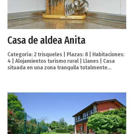
Casa de aldea Anita
Categoría: 2 trisqueles | Plazas: 8 | Habitaciones:
4 | Alojamientos turismo rural | Llanes | Casa
situada en una zona tranquila totalmente
equipada, con amplio aparcamiento vallado que
incluye carpa y panorámicas con amplias vistas.
La entrada está orientada hacia el Este, con la
cocina, el comedor y el salón dentro de una
estancia única; en la misma planta a tres
peldaños hacia abajo, tiene un dormitorio
completo con su baño independiente, en el
primer piso tiene el resto de dormitorios, todos
de buen tamaño y con baños amplios y comple