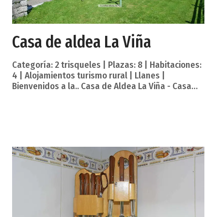
Casa de aldea La Viña
Categoría: 2 trisqueles | Plazas: 8 | Habitaciones:
4 | Alojamientos turismo rural | Llanes |
Bienvenidos a la.. Casa de Aldea La Viña - Casa
Rural junto a Llanes. La Casa de Aldea La Viña
está ubicada en Parres, pueblo que está muy
próximo a la turística villa de Llanes, capital del
no menos turístico concejo o municipio asturiano
del mismo nombre. Se trata de una típica casa
asturiana de reciente construcción, con
capacidad para 8 personas. La casa está
distribuida en dos plantas. En la planta baja se
encuentran situadas la cocina, tot