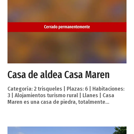
de impresionante casco histórico, tradición
marinera, etnografía, folclore, gastronomía,
playas y montañas que miran a los picos de
Europa. Cultura tradicional
Casa de aldea Casa Maren
Categoría: 2 trisqueles | Plazas: 6 | Habitaciones:
3 | Alojamientos turismo rural | Llanes | Casa
Maren es una casa de piedra, totalmente
rehabilitada, situada en un lugar privilegiado al
pie de la Sierra del Cuera y a 5 Kms de las playas
más espectaculares de Llanes, en un entorno de
enorme valor paisajístico que lo convierte en uno