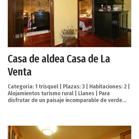
situadas fuera del casco urbano y al pie de la
montaña con vistas al pico Benz
Casa de aldea Casa de La
Venta
Categoría: 1 trisquel | Plazas: 3 | Habitaciones: 2 |
Alojamientos turismo rural | Llanes | Para
disfrutar de un paisaje incomparable de verde
entre ríos y montañas. Esta instalación de
Turismo Rural se ubica en el municipio de Llanes
(Asturias). Mestas de Ardisana es un pequeño
pueblo en el que viven 15 familias, situado en la
zona centro occidental del Valle de Ardisana a