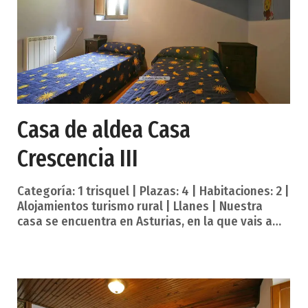
casas de similares características. Está dividida
en dos plantas. En total,
Casa de aldea Casa
Crescencia III
Categoría: 1 trisquel | Plazas: 4 | Habitaciones: 2 |
Alojamientos turismo rural | Llanes | Nuestra
casa se encuentra en Asturias, en la que vais a
poder disfrutar al máximo de la zona de Los
Carriles en la que nos encontramos. Se trata de
un complejo de alojamientos en los que os vais a
sentir como en casa, y donde vais a poder
disfrutar al máximo de cada uno de los rincones