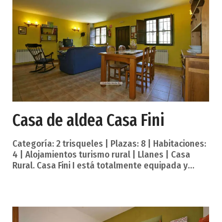
ruido con el tránsito de coches. Está situada a 8
kilómetros de la costa, a 25 de Covadonga y a 20
del Parque Nacional de los Picos de Europa. Playa
a unos 6
Casa de aldea Casa Fini
Categoría: 2 trisqueles | Plazas: 8 | Habitaciones:
4 | Alojamientos turismo rural | Llanes | Casa
Rural. Casa Fini I está totalmente equipada y
tiene un jardín privado con barbacoa. Casa Fini II
también está totalmente equipada y cuenta con
un patio exterior. Las dos casas están situadas
en Porrúa, un pueblo rural a 4 KM de Llanes. El
pueblo se encuentran a escasos 4 KM de la playa