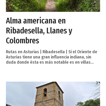
Alma americana en
Ribadesella, Llanes y
Colombres
Rutas en Asturias | Ribadesella | Si el Oriente de
Asturias tiene una gran influencia indiana, sin
duda donde ésta es más notable es en villas
como Ribadesella, Llanes o Colombres. Ruta en
coche: 150,8 km Duración aproximada: 5 días Alma
americana en Ribadesella, Llanes y Colombres.
Los tres municipios costeros del oriente de
Asturias tienen su cabecera administrativa en
villas de singular belleza, marcadas por el dinero
y la arquitectura que los emigrantes que
triunfaron en Amé