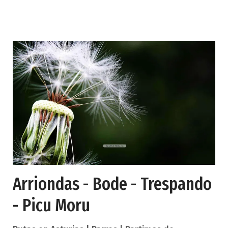
Soto de alisos, fresnos, hayas, etc rodeado de
montes calizos con otras especies autóctonas en
la margen izquierda del río Piloña y junto al
balneario de Mestas. Tierras escarpadas, picos
emblemáticos como el Tiatordos o el Pierzu, el
bosque de Peloño, el ecomuseo de Beleño, a
Arriondas - Bode - Trespando
- Picu Moru