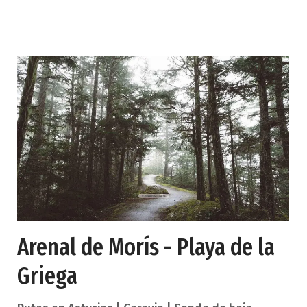
Santa Marina, el Parque Natural del Malecón, la
Capilla de la Virgen de la Guía, etc. Acceso: Desde
Ribadesella por la N-632 dirección Gijón apenas
abandonado el casco urbano ascender por la AS-
341 hacia El Carmen y tras 100 metros
abandonarla para continuar a la izquierda en
dirección a los
Arenal de Morís - Playa de la
Griega