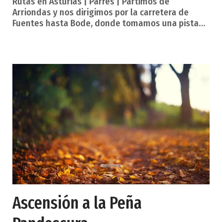
Rutas en Asturias | Parres | Partimos de
Arriondas y nos dirigimos por la carretera de
Fuentes hasta Bode, donde tomamos una pista
que va a Trespando. Allí dejaremos el vehículo
para hacer el resto del itinerario a pie o en
bicicleta de montaña. La ruta finaliza en la
cumbre del Picu Moru, desde donde pueden
observarse bellas vistas de Arriondas y concejos
limítrofes y contemplar distintas especies
arbóreas. El regreso lo efectuaremos por el
mismo camino. Sella y Sueve, río
Ascensión a la Peña