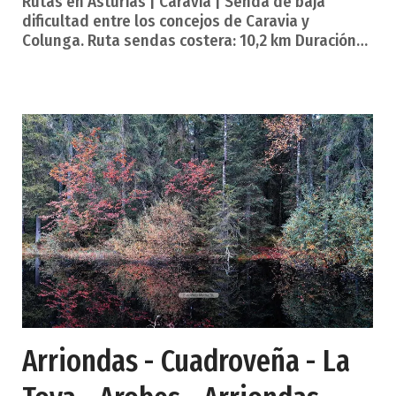
Rutas en Asturias | Caravia | Senda de baja
dificultad entre los concejos de Caravia y
Colunga. Ruta sendas costera: 10,2 km Duración
aproximada: 5 horas (ida) Dificultad: baja Arenal
de Morís - Playa de la griega. La senda se inicia
en el aparcamiento de la playa del Arenal de
Morís (Caravia) y sigue por la acera de la
carretera en dirección a Prado. A unos 300 metros
se toma un camino hacia la derecha en dirección
oeste. En esta zona de la rasa se mantienen
abundantes prad
Arriondas - Cuadroveña - La