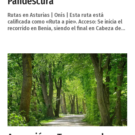
Pandescura
Rutas en Asturias | Onís | Esta ruta está
calificada como «Ruta a pie». Acceso: Se inicia el
recorrido en Benia, siendo el final en Cabeza de
Pandescura Duración aproximada: 4 h, ida y
vuelta Descripción de la ruta. Partiendo de la
plaza de Benia, nos dirigimos al puente de
Villoria, que da nombre al barrio. Cruzando el
puente de piedra, remontamos por una pista de
fuerte pendiente. Superadas apenas dos
cerradas curvas, en una de fuerte giro a la
derecha, sale a la izquier