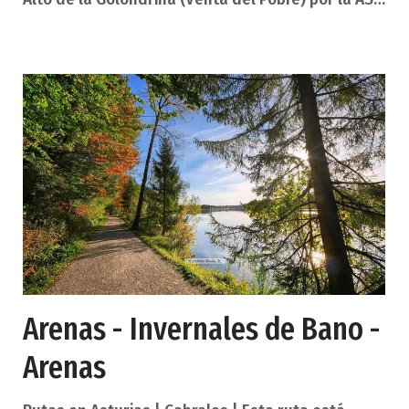
257, se accede a Lastres. A la entrada de la
localidad, a la izquierda, dirigirse hacia el mirador
de San Roque. Tras recorrer 500 m. el área se
encuentra en el Campo de San Roque. Reseña:
Zona abierta de acantilado asentada en un
altozano con árboles centenarios y al lado de la
capilla de San Roque. Desde el área se divisa,
Arenas - Invernales de Bano -
Arenas