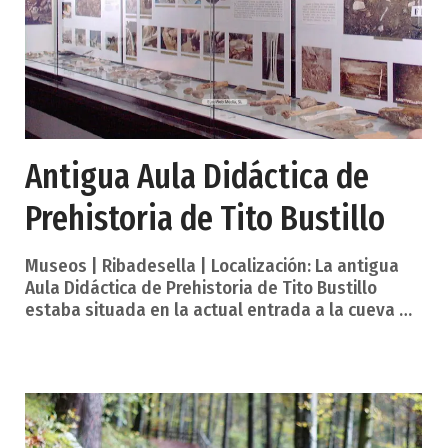
Antigua Aula Didáctica de
Prehistoria de Tito Bustillo
Museos | Ribadesella | Localización: La antigua
Aula Didáctica de Prehistoria de Tito Bustillo
estaba situada en la actual entrada a la cueva de
Tito Bustillo, entre los acantilados del macizo de
Ardines y la ría de Ribadesella. Acceso: La villa de
Ribadesella, capital del concejo homónimo, se
encuentra a 84 km de Oviedo, capital del
Principado de Asturias. Está bien comunicada por
las carreteras N-634 (Oviedo-Santander), que