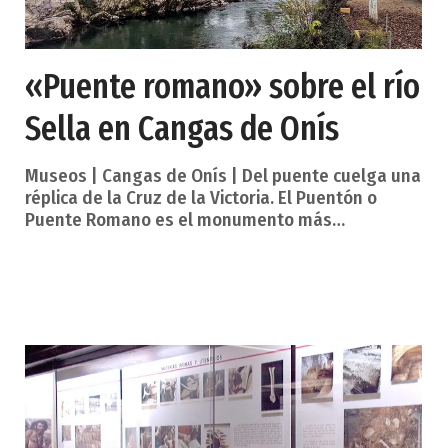
«Puente romano» sobre el río
Sella en Cangas de Onís
Museos | Cangas de Onís | Del puente cuelga una
réplica de la Cruz de la Victoria. El Puentón o
Puente Romano es el monumento más
representativo por antonomasia de Cangas de
Onís. Su fábrica actual data de la Baja Edad
Media, pero puede hablarse de orígenes
romanos, tal como indican los gruesos
contrafuertes y los agudos tajamares. El pretil,
con camino empedrado, es el mirador sobre el
Sella y arriesgado trampolín, junto a los
contrafuertes, de bañistas veraniegos, ya qu