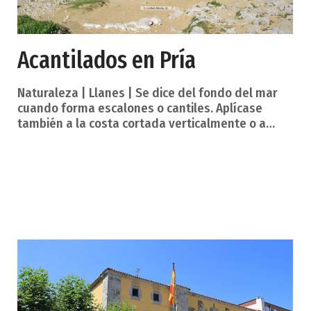
Acantilados en Pría
Naturaleza | Llanes | Se dice del fondo del mar
cuando forma escalones o cantiles. Aplícase
también a la costa cortada verticalmente o a
plomo. Suelen ser habituales en la costa
asturiana. La zona de acantilados de Pría
(parroquia de Llanes) son limítrofes con el vecino
municipio de Ribadesella y en medio se encuentra
la Playa de Guadamía. En estos parajes se ha
rodado alguna escena de la serie que emite
Televisión Española «La Señora». Ambientada a
comienzos de los a