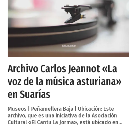
iglesia, convertida en comedor. El cenobio,
diseñado y edificado entr
Archivo Carlos Jeannot «La
voz de la música asturiana»
en Suarías
Museos | Peñamellera Baja | Ubicación: Este
archivo, que es una iniciativa de la Asociación
Cultural «El Cantu La Jorma», está ubicado en
Suarías (pequeño pueblo que dista 3 km de
Panes, capital del concejo o municipio asturiano