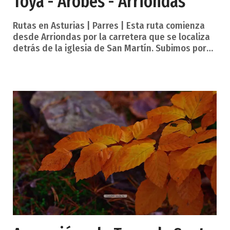
Toya - Arobes - Arriondas
Rutas en Asturias | Parres | Esta ruta comienza
desde Arriondas por la carretera que se localiza
detrás de la iglesia de San Martín. Subimos por
esta carretera, desde la que podemos observar
diferentes vistas de la capital parraguesa, hasta
llegar a Cuadroveña. Se ven al Sur los Picos de
Europa y al Norte la Sierra del Sueve. A
continuación, cogemos un camino de este pueblo
que nos introducirá en el Pinar de La Toya.
Después de dos kilómetros de camino por el
pinar llegamos