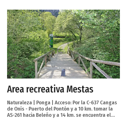
Extensión y soporte: 2.500 cajas y 243 libros.
Productor de la documentación: Ayuntamiento de
Colunga. Alcance y contenido: El document
Area recreativa Mestas
Naturaleza | Ponga | Acceso: Por la C-637 Cangas
de Onís - Puerto del Pontón y a 10 km. tomar la
AS-261 hacia Beleño y a 14 km. se encuentra el
área al inicio de la carretera a Taranes. Reseña: