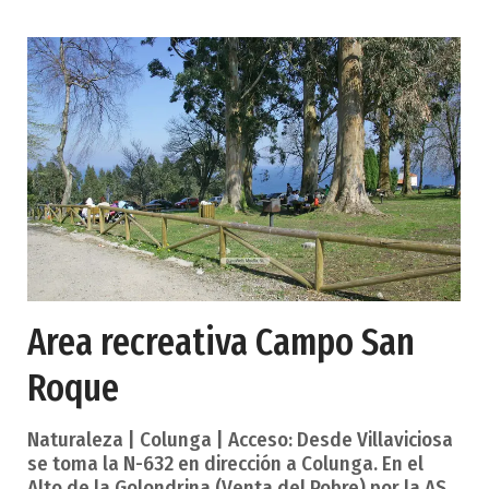
de Peñamellera Baja), concretamente en su
centro cultural (antigua escuela de la Concha).
Fecha de inauguración: sábado 3 de abril de 2010.
Visitas: todos los días de la semana, previa cita a
los tfnos. 629 675 667 y 696 857 299. Entrada:
gratuita.
Area recreativa Campo San
Roque
Naturaleza | Colunga | Acceso: Desde Villaviciosa
se toma la N-632 en dirección a Colunga. En el
Alto de la Golondrina (Venta del Pobre) por la AS-