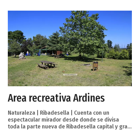
bifurca en dos sendas, se coge la de la izquierda
que lleva a la majad
Area recreativa Ardines
Naturaleza | Ribadesella | Cuenta con un
espectacular mirador desde donde se divisa
toda la parte nueva de Ribadesella capital y gran
parte de la costa incluida la Playa Ribadesella -