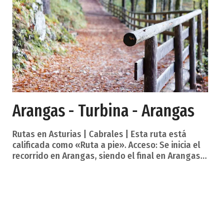
atraviesa el término municipal procedente d
Arangas - Turbina - Arangas
Rutas en Asturias | Cabrales | Esta ruta está
calificada como «Ruta a pie». Acceso: Se inicia el
recorrido en Arangas, siendo el final en Arangas
Dificultad: Media Desnivel: 950 metros Duración
aproximada: 6 horas Descripción de la ruta. El
punto de partida es el pueblo de Arangas. Se
toma una «caleya» que hay aproximadamente a
medio kilómetro; pronto encontramos un
manantial de agua potable. La «caleya» se