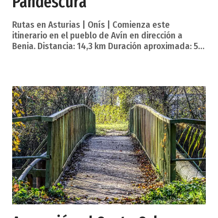
Pandescura
Rutas en Asturias | Onís | Comienza este
itinerario en el pueblo de Avín en dirección a
Benia. Distancia: 14,3 km Duración aproximada: 5 h
Desnivel máximo subida: 706 Desnivel máximo
bajada: 715 Dificultad: media, dura Por un camino
se asciende para dar a una calzada en donde se
toma la desviación a la derecha hasta ir a dar una
pista. Siguiendo esta pista llegamos a Posadorio,
continuamos hasta llegar a una bifurcación a la
derecha, seguimos y pasamos cerca de una
fuente