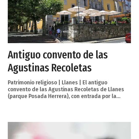
Antiguo convento de las
Agustinas Recoletas
Patrimonio religioso | Llanes | El antiguo
convento de las Agustinas Recoletas de Llanes
(parque Posada Herrera), con entrada por la
avenida de San Pedro, es ahora un
establecimiento hotelero (hotel Don Paco), de ahí
que una buena parte de los rasgos propios de su
primitiva condición monástica se hayan perdido,
aunque mantiene los frentes de la portería y del
templo, al igual que la mayor parte interior de la