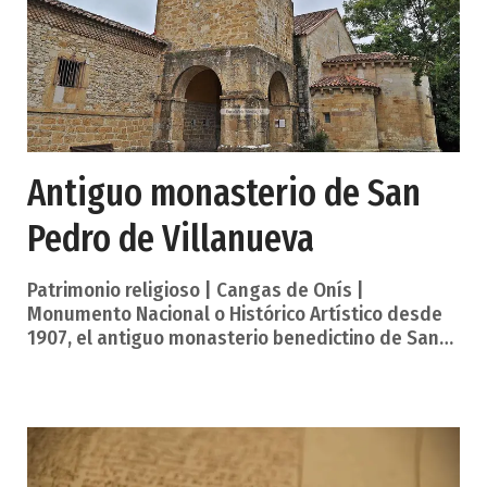
Antiguo monasterio de San
Pedro de Villanueva
Patrimonio religioso | Cangas de Onís |
Monumento Nacional o Histórico Artístico desde
1907, el antiguo monasterio benedictino de San
Pedro de Villanueva, una de las obras cumbre del
románico asturiano, se encuentra situado en la
orilla derecha del río Sella y a 4 km de la capital
municipal, Cangas de Onís, siguiendo la carretera
N-637 hacia Ribadesella. La tradición atribuye a
Alfonso I el Católico (739-757), yerno de Pelayo, la