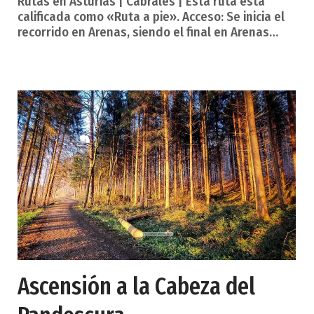
Rutas en Asturias | Cabrales | Esta ruta está
calificada como «Ruta a pie». Acceso: Se inicia el
recorrido en Arenas, siendo el final en Arenas
Dificultad: Baja Desnivel: 200 metros Duración
aproximada: 2 horas Descripción de la ruta. Es un
pequeño paseo que parte del pueblo de Arenas
en dirección a Poncebos. Tras pasar el puente del
Casaño, y antes de cruzar el puente de Cares,
encontramos un camino a la derecha que se
adentra en un bosque mixto. El camino sube
paralelo a la
Ascensión a la Cabeza del