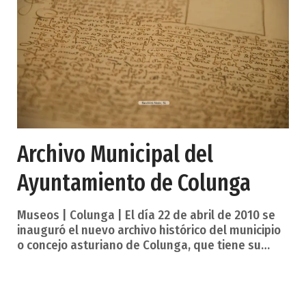
fundación de este cenobio como templo y
panteón real sob
Archivo Municipal del
Ayuntamiento de Colunga
Museos | Colunga | El día 22 de abril de 2010 se
inauguró el nuevo archivo histórico del municipio
o concejo asturiano de Colunga, que tiene su
sede en un edificio de tres plantas levantado
para tal fin en la calle La Amargura de la capital
municipal, la villa de Colunga. Fechas extremas de
la documentación: 1652 - (fondo abierto).